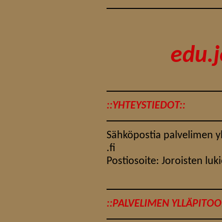
edu.j
::YHTEYSTIEDOT::
Sähköpostia palvelimen yll
.fi
Postiosoite: Joroisten luk
::PALVELIMEN YLLÄPITOON